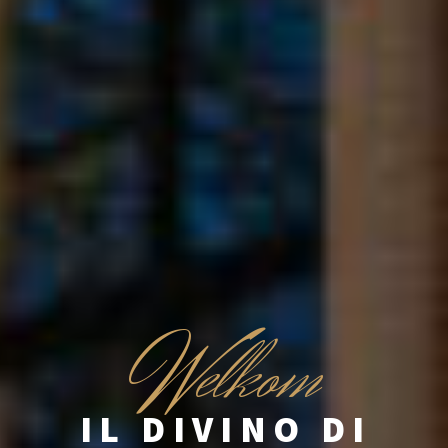
W
elkom
IL DIVINO DI