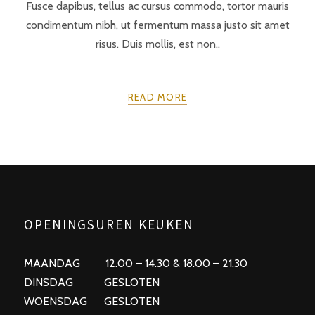
Fusce dapibus, tellus ac cursus commodo, tortor mauris
condimentum nibh, ut fermentum massa justo sit amet
risus. Duis mollis, est non..
READ MORE
POSTS
PREV
NEXT
NAVIGATION
OPENINGSUREN KEUKEN
MAANDAG 12.00 – 14.30 & 18.00 – 21.30
DINSDAG GESLOTEN
WOENSDAG GESLOTEN